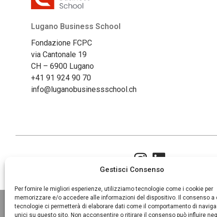
Lugano Business School
Fondazione FCPC
via Cantonale 19
CH – 6900 Lugano
+41 91 924 90 70
info@luganobusinessschool.ch
Gestisci Consenso
Per fornire le migliori esperienze, utilizziamo tecnologie come i cookie per
memorizzare e/o accedere alle informazioni del dispositivo. Il consenso a
Lugano Business School
tecnologie ci permetterà di elaborare dati come il comportamento di naviga
unici su questo sito. Non acconsentire o ritirare il consenso può influire n