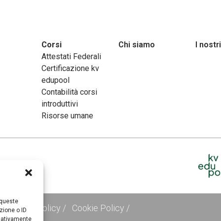
Corsi
Chi siamo
I nostri
Attestati Federali
Certificazione kv
edupool
Contabilità corsi
introduttivi
Risorse umane
 queste
Privacy Policy /
Cookie Policy /
zione o ID
egativamente