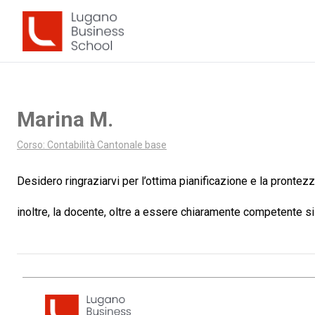
[cmplz-consent-area category="statistics"]
[/cmplz-consent-are
Marina M.
Corso: Contabilità Cantonale base
Desidero ringraziarvi per l’ottima pianificazione e la pronte
inoltre, la docente, oltre a essere chiaramente competente s